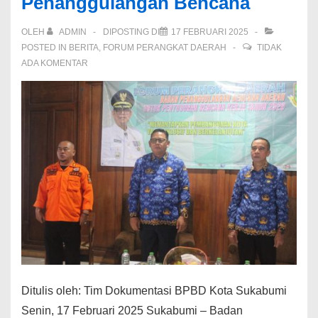
Penanggulangan Bencana
OLEH
ADMIN
DIPOSTING DI
17 FEBRUARI 2025
POSTED IN
BERITA
,
FORUM PERANGKAT DAERAH
TIDAK
ADA KOMENTAR
Ditulis oleh: Tim Dokumentasi BPBD Kota Sukabumi
Senin, 17 Februari 2025 Sukabumi – Badan