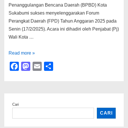
Penanggulangan Bencana Daerah (BPBD) Kota
Sukabumi sukses menyelenggarakan Forum
Perangkat Daerah (FPD) Tahun Anggaran 2025 pada
Senin (17/2/2025). Acara ini dihadiri oleh Penjabat (Pj)
Wali Kota …
BPBD
Read more »
Kota
F
M
E
S
Sukabumi
a
a
m
h
Gelar
c
st
ail
ar
Forum
e
o
e
Perangkat
b
d
Daerah
Cari
2025:
o
o
CARI
Sinergi
o
n
Antar