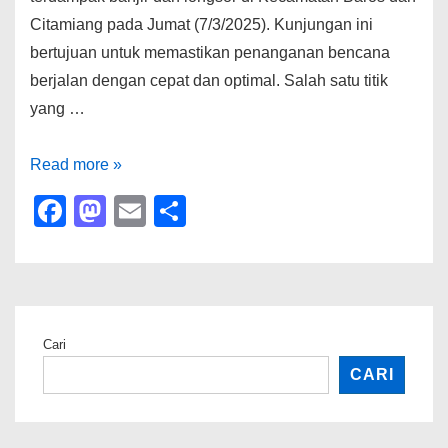
Citamiang pada Jumat (7/3/2025). Kunjungan ini
bertujuan untuk memastikan penanganan bencana
berjalan dengan cepat dan optimal. Salah satu titik
yang …
Wakil
Read more »
Wali
F
M
E
S
Kota
a
a
m
h
Sukabumi
c
st
ail
ar
Tinjau
e
o
e
Lokasi
b
d
Banjir
Cari
dan
o
o
CARI
Longsor,
o
n
Pastikan
k
Penanganan