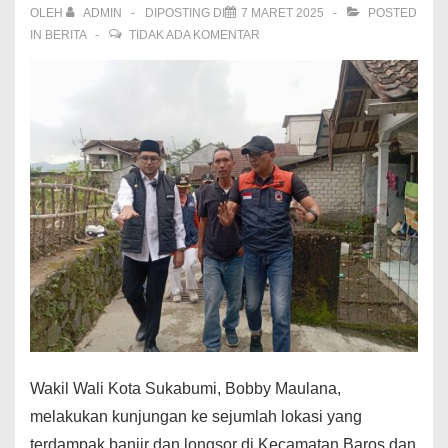
OLEH
ADMIN
DIPOSTING DI
7 MARET 2025
POSTED
IN
BERITA
TIDAK ADA KOMENTAR
Wakil Wali Kota Sukabumi, Bobby Maulana,
melakukan kunjungan ke sejumlah lokasi yang
terdampak banjir dan longsor di Kecamatan Baros dan